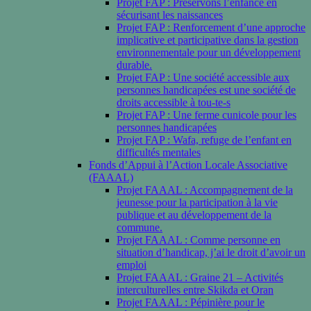
Projet FAP : Préservons l’enfance en
sécurisant les naissances
Projet FAP : Renforcement d’une approche
implicative et participative dans la gestion
environnementale pour un développement
durable.
Projet FAP : Une société accessible aux
personnes handicapées est une société de
droits accessible à tou-te-s
Projet FAP : Une ferme cunicole pour les
personnes handicapées
Projet FAP : Wafa, refuge de l’enfant en
difficultés mentales
Fonds d’Appui à l’Action Locale Associative
(FAAAL)
Projet FAAAL : Accompagnement de la
jeunesse pour la participation à la vie
publique et au développement de la
commune.
Projet FAAAL : Comme personne en
situation d’handicap, j’ai le droit d’avoir un
emploi
Projet FAAAL : Graine 21 – Activités
interculturelles entre Skikda et Oran
Projet FAAAL : Pépinière pour le