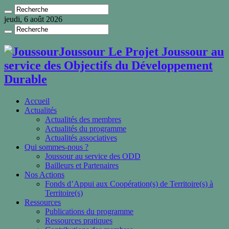
jeudi, 6 août 2026
Joussour Le Projet Joussour au
service des Objectifs du Développement
Durable
Accueil
Actualités
Actualités des membres
Actualités du programme
Actualités associatives
Qui sommes-nous ?
Joussour au service des ODD
Bailleurs et Partenaires
Nos Actions
Fonds d’Appui aux Coopération(s) de Territoire(s) à
Territoire(s)
Ressources
Publications du programme
Ressources pratiques