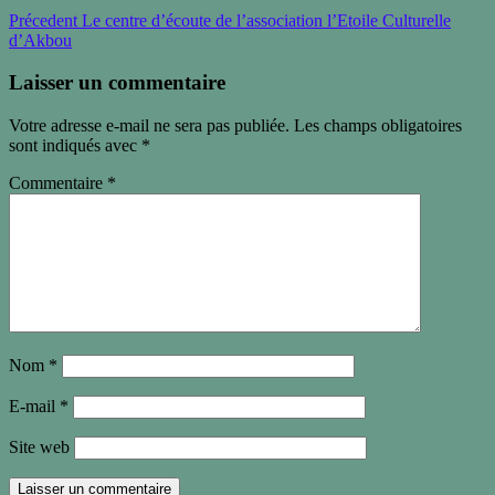
Précedent
Le centre d’écoute de l’association l’Etoile Culturelle
d’Akbou
Laisser un commentaire
Votre adresse e-mail ne sera pas publiée.
Les champs obligatoires
sont indiqués avec
*
Commentaire
*
Nom
*
E-mail
*
Site web