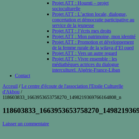
Projet ATT : Houmti – projet
socioculturelle
Projet ATT : L’action locale, dialogue,
concertation et démocratie participative au
service de la jeunesse
Projet ATT : J’écris mes droits
Projet ATT : Mon patrimoine, mon identité
Projet ATT : Promotion et développement
de la femme rurale de la wilaya d’El oued
Projet ATT : Vers un autre regard
Projet ATT : Vivre ensemble : les
médiathèques actrices du dialogue
interculturel. Algérie-France-Liban
Contact
Acceuil
/
Le centre d'écoute de l'association l'Etoile Culturelle
d'Akbou
/
118603833_1663953653758270_1498219369766164808_n
118603833_1663953653758270_149821936
Laisser un commentaire