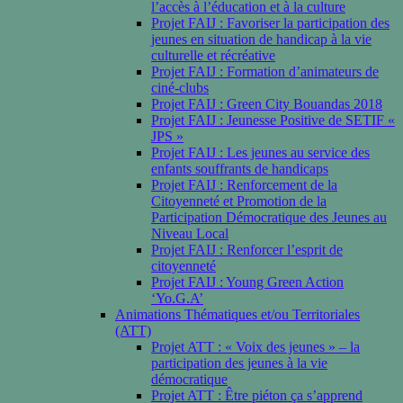
l’accès à l’éducation et à la culture
Projet FAIJ : Favoriser la participation des
jeunes en situation de handicap à la vie
culturelle et récréative
Projet FAIJ : Formation d’animateurs de
ciné-clubs
Projet FAIJ : Green City Bouandas 2018
Projet FAIJ : Jeunesse Positive de SETIF «
JPS »
Projet FAIJ : Les jeunes au service des
enfants souffrants de handicaps
Projet FAIJ : Renforcement de la
Citoyenneté et Promotion de la
Participation Démocratique des Jeunes au
Niveau Local
Projet FAIJ : Renforcer l’esprit de
citoyenneté
Projet FAIJ : Young Green Action
‘Yo.G.A’
Animations Thématiques et/ou Territoriales
(ATT)
Projet ATT : « Voix des jeunes » – la
participation des jeunes à la vie
démocratique
Projet ATT : Être piéton ça s’apprend