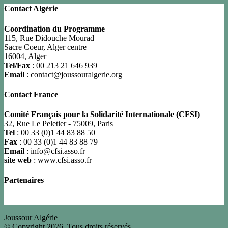
Contact Algérie
Coordination du Programme
115, Rue Didouche Mourad
Sacre Coeur, Alger centre
16004, Alger
Tel/Fax
: 00 213 21 646 939
Email
: contact@joussouralgerie.org
Contact France
Comité Français pour la Solidarité Internationale (CFSI)
32, Rue Le Peletier - 75009, Paris
Tel
: 00 33 (0)1 44 83 88 50
Fax
: 00 33 (0)1 44 83 88 79
Email
: info@cfsi.asso.fr
site web
: www.cfsi.asso.fr
Partenaires
Joussour Algérie
© Copyright 2026, Tous droits réservés.