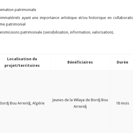
nimation patrimoniale
t immatériels ayant une importance artistique et/ou historique en collaborati
ème patrimonial
nsmissions patrimoniale (sensibilisation, information, valorisation).
Localisation du
Bénéficiaires
Durée
projet/territoires
Jeunes de la Wilaya de Bordj Bou
Bordj Bou Arreridj, Algérie
18 mois
Arreridj