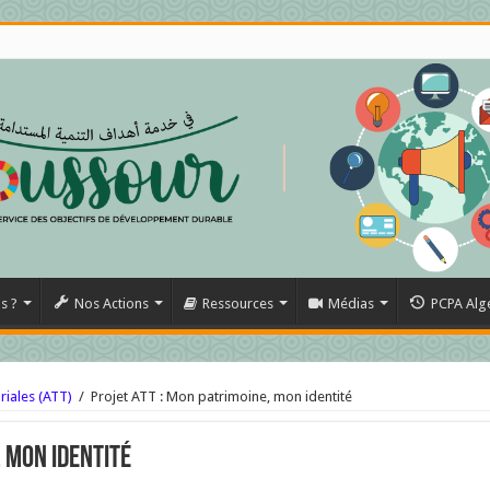
s ?
Nos Actions
Ressources
Médias
PCPA Alg
riales (ATT)
/
Projet ATT : Mon patrimoine, mon identité
, mon identité