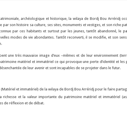
atrimoniale, archéologique et historique, la wi
laya de Bordj Bou Arréridj oc
 par son histoire sa culture, ses sites, monuments et vestiges, et son riche pa
 connue par ces habitants et surtout par les jeunes, tantôt abandonné, le p
velles modes de vie abondantes. Tantôt reconverti, il se modifie, et son sen
e.
ent une très mauvaise image d’eux –mêmes et de leur environnement (terri
patrimoine matériel et immatériel ce qui provoque une perte d’identité et les
 désenchantée de leur avenir et sont incapables de se projeter dans le futur.
(Matériel et immatériel) de la wilaya de Bordj Bou Arréridj pour le faire partag
 la richesse et la valeur importante du patrimoine matériel et immatériel (
es de réflexion et de débat.