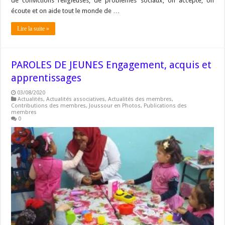
de convictions religieuses, de problèmes sociaux, on accepte, on
écoute et on aide tout le monde de …
Lire la suite »
PAROLES DE JEUNES Engagement, acquis et
apprentissages
03/08/2020
Actualités
,
Actualités associatives
,
Actualités des membres
,
Contributions des membres
,
Joussour en Photos
,
Publications des
membres
0