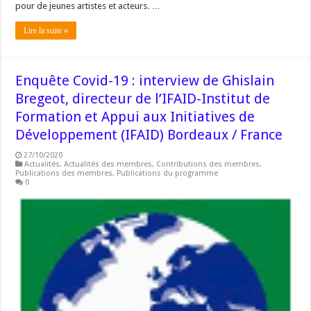
pour de jeunes artistes et acteurs. …
Lire la suite »
Enquête Covid-19 : interview de Ghislain
Bregeot, directeur de l’IFAID-Institut de
Formation et Appui aux Initiatives de
Développement (IFAID) Bordeaux / France
27/10/2020
Actualités
,
Actualités des membres
,
Contributions des membres
,
Publications des membres
,
Publications du programme
0