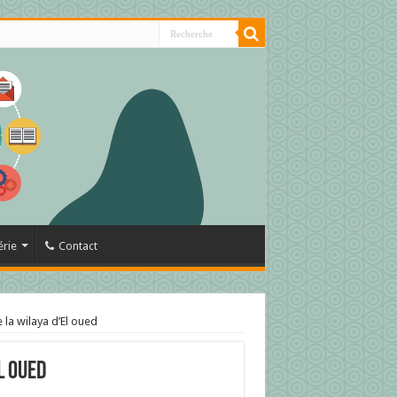
érie
Contact
la wilaya d’El oued
l oued