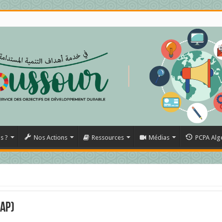
s ?
Nos Actions
Ressources
Médias
PCPA Alg
FAP)