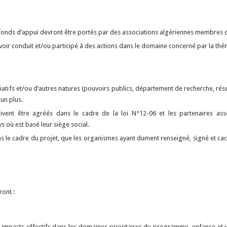
 fonds d’appui devront être portés par des associations algériennes membres 
oir conduit et/ou participé à des actions dans le domaine concerné par la th
ciatifs et/ou d’autres natures (pouvoirs publics, département de recherche, rés
un plus.
oivent être agréés dans le cadre de la loi N°12-06 et les partenaires asso
 où est basé leur siège social.
le cadre du projet, que les organismes ayant dument renseigné, signé et cach
ont :
ux impacts effectifs dans les domaines prioritaires du programme, enfance et 