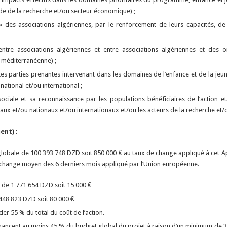
de de la recherche et/ou secteur économique) ;
 des associations algériennes, par le renforcement de leurs capacités, de 
tre associations algériennes et entre associations algériennes et des org
méditerranéenne) ;
ntes parties prenantes intervenant dans les domaines de l’enfance et de la jeu
national et/ou international ;
té sociale et sa reconnaissance par les populations bénéficiaires de l’action e
ocaux et/ou nationaux et/ou internationaux et/ou les acteurs de la recherche et
ent) :
globale de 100 393 748 DZD soit 850 000 € au taux de change appliqué à cet A
e change moyen des 6 derniers mois appliqué par l’Union européenne.
 de 1 771 654 DZD soit 15 000 €
448 823 DZD soit 80 000 €
er 55 % du total du coût de l’action.
financent au moins 45 % du budget global du projet à raison d’un minimum de