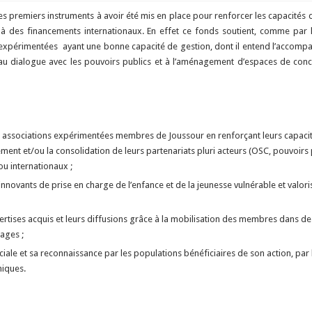
des premiers instruments à avoir été mis en place pour renforcer
les capacités 
à des financements internationaux. En effet ce fonds soutient, comme par 
expérimentées ayant une bonne capacité de gestion, dont il entend l’accomp
n au dialogue avec les pouvoirs publics et à l’aménagement d’espaces de conc
associations expérimentées membres de Joussour en renforçant leurs capacités
ssement et/ou la consolidation de leurs partenariats pluri acteurs (OSC, pouvoir
u internationaux ;
novants de prise en charge de l’enfance et de la jeunesse vulnérable et valoriser 
pertises acquis et leurs diffusions grâce à la mobilisation des membres dans d
ages ;
 sociale et sa reconnaissance par les populations bénéficiaires de son action, p
miques.