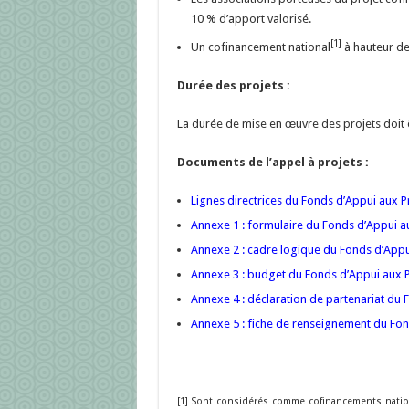
10 % d’apport valorisé.
[1]
Un cofinancement national
à hauteur de
Durée des projets :
La durée de mise en œuvre des projets doit
Documents de l’appel à projets :
Lignes directrices du Fonds d’Appui aux Pr
Annexe 1 : formulaire du Fonds d’Appui au
Annexe 2 : cadre logique du Fonds d’Appui
Annexe 3 : budget du Fonds d’Appui aux P
Annexe 4 : déclaration de partenariat du 
Annexe 5 : fiche de renseignement du Fon
[1] Sont considérés comme cofinancements nation