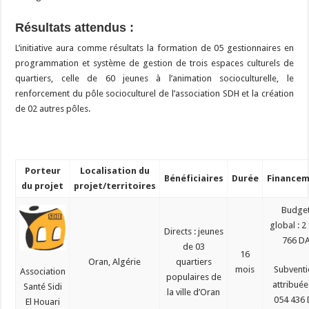
Résultats attendus :
L’initiative aura comme résultats la formation de 05 gestionnaires en
programmation et système de gestion de trois espaces culturels de
quartiers, celle de 60 jeunes à l’animation socioculturelle, le
renforcement du pôle socioculturel de l’association SDH et la création
de 02 autres pôles.
Porteur
Localisation du
Bénéficiaires
Durée
Finance
du projet
projet/territoires
Budge
global : 2
Directs : jeunes
766 D
de 03
16
Oran, Algérie
quartiers
mois
Subvent
Association
populaires de
attribuée 
Santé Sidi
la ville d’Oran
054 436
El Houari