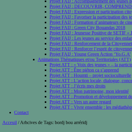
Projet FAIJ : Accompagnement des jeunes pou
Projet FAIJ : DECOUVRIR, COMPRENDR
Projet FAIJ : Expression et participation cito
Projet FAIJ : Favoriser la participation des j
Projet FAIJ : Formation d’animateurs de cin
Projet FAIJ : Green City Bouandas 2018
Projet FAIJ : Jeunesse Positive de SETIF « 
Projet FAIJ : Les jeunes au service des enfa
Projet FAIJ : Renforcement de la Citoyenne
Projet FAIJ : Renforcer l’esprit de citoyenne
Projet FAIJ : Young Green Action ‘Yo.G.A’
Animations Thématiques et/ou Territoriales (ATT)
Projet ATT : « Voix des jeunes » – la partici
Projet ATT : Être piéton ça s’apprend
Projet ATT : Houmti – projet socioculturelle
Projet ATT : L’action locale, dialogue, conce
Projet ATT : J’écris mes droits
Projet ATT : Mon patrimoine, mon identité
Projet ATT : Promotion et développement de
Projet ATT : Vers un autre regard
Projet ATT : Vivre ensemble : les médiathèqu
Contact
Acceuil
/
Arhcives de Tags: bordj bou arréridj