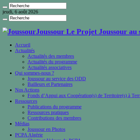
jeudi, 6 août 2026
Joussour Le Projet Joussour au 
Accueil
Actualités
Actualités des membres
Actualités du programme
Actualités associatives
Qui sommes-nous ?
Joussour au service des ODD
Bailleurs et Partenaires
Nos Actions
Fonds d’Appui aux Coopération(s) de Territoire(s) à Terri
Ressources
Publications du programme
Ressources pratiques
Contributions des membres
Médias
Joussour en Photos
PCPA Algérie