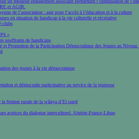
r un meilleur engagement associatif permettant l’optimisation de l’int
E et AGIR.
yenne de l’association : agir pour l’accès à l’éducation et à la culture
eunes en situation de handicap à la vie culturelle et récréative
é-clubs
JPS »
nts souffrants de handicaps
té et Promotion de la Participation Démocratique des Jeunes au Niveau
té
pation des jeunes à la vie démocratique
rtation et démocratie participative au service de la jeunesse
 la femme rurale de la wilaya d’El oued
es actrices du dialogue interculturel. Algérie-France-Liban