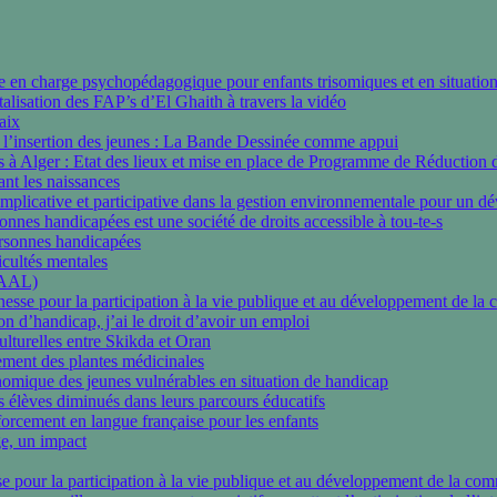
rise en charge psychopédagogique pour enfants trisomiques et en situati
talisation des FAP’s d’El Ghaith à travers la vidéo
aix
e l’insertion des jeunes : La Bande Dessinée comme appui
 à Alger : Etat des lieux et mise en place de Programme de Réduction 
ant les naissances
plicative et participative dans la gestion environnementale pour un d
onnes handicapées est une société de droits accessible à tou-te-s
ersonnes handicapées
icultés mentales
AAAL)
se pour la participation à la vie publique et au développement de la
d’handicap, j’ai le droit d’avoir un emploi
lturelles entre Skikda et Oran
ment des plantes médicinales
omique des jeunes vulnérables en situation de handicap
élèves diminués dans leurs parcours éducatifs
orcement en langue française pour les enfants
e, un impact
 pour la participation à la vie publique et au développement de la co