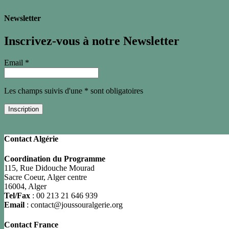
Newsletter
Inscrivez-vous à notre Newsletter
Email *
Les champs suivis d'une * sont obligatoires
Contact Algérie
Coordination du Programme
115, Rue Didouche Mourad
Sacre Coeur, Alger centre
16004, Alger
Tel/Fax
: 00 213 21 646 939
Email
: contact@joussouralgerie.org
Contact France