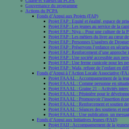
Charte et Valeurs du PCPA
Gouvernance du programme
Actions du PCPA
Fonds d’Appui aux Projets (FAP)
Projet FAP : Equité et égalité, espace de p
Projet FAP : Les jeunes au service de la capi
Projet FAP : Niya – Pour une culture de la P
Projet FAP : Les métiers du livre au cœur d
Projet FAP : Personnes Usagères de Drogues
Projet FAP : Préservons l’enfance en sécuris
Projet FAP : Renforcement d’une approche im
Projet FAP : Une société accessible aux pers
Projet FAP : Une ferme cunicole pour les p
Projet FAP : Wafa, refuge de l’enfant en diff
Fonds d’Appui à l’Action Locale Associative (F
Projet FAAAL : Accompagnement de la jeunes
Projet FAAAL : Comme personne en situation 
Projet FAAAL : Graine 21 – Activités intercu
Projet FAAAL : Pépinière pour le développe
Projet FAAAL : Promouvoir l’insertion écon
Projet FAAAL : Renforcement et soutien des 
Projet FAAAL : Séances des soutiens et renf
Projet FAAAL : Une publication, un messag
Fonds d’Appui aux Initiatives Jeunes (FAIJ)
Projet FAIJ : Accompagnement de la jeunesse