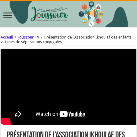
Acceuil
/
Joussour TV
/
Présentation de l’Association Ikhoulaf des enfants
victimes de séparations conjugales
Présentation de l’Association Ikhoulaf des