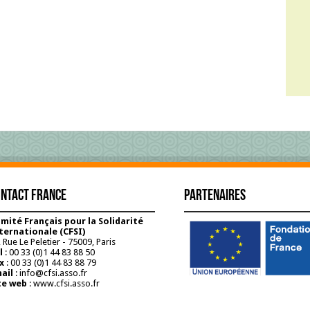
ntact France
Partenaires
mité Français pour la Solidarité
ternationale (CFSI)
 Rue Le Peletier - 75009, Paris
l
: 00 33 (0)1 44 83 88 50
x
: 00 33 (0)1 44 83 88 79
ail
: info@cfsi.asso.fr
te web
: www.cfsi.asso.fr