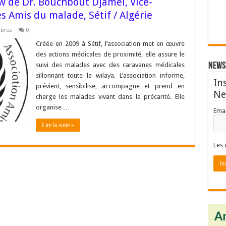
w de Dr. Bouchbout Djamel, Vice-
es Amis du malade, Sétif / Algérie
mbres
0
Créée en 2009 à Sétif, l’association met en œuvre
des actions médicales de proximité, elle assure le
suivi des malades avec des caravanes médicales
News
sillonnant toute la wilaya. L’association informe,
In
prévient, sensibilise, accompagne et prend en
Ne
charge les malades vivant dans la précarité. Elle
organise …
Emai
Lire la suite »
Les 