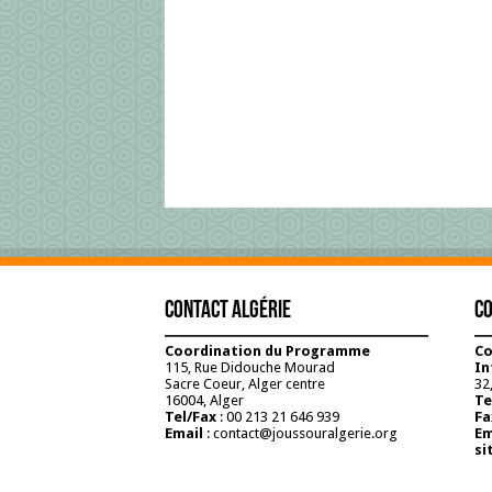
Contact Algérie
Co
Coordination du Programme
Co
115, Rue Didouche Mourad
In
Sacre Coeur, Alger centre
32,
16004, Alger
Te
Tel/Fax
: 00 213 21 646 939
Fa
Email
: contact@joussouralgerie.org
Em
si