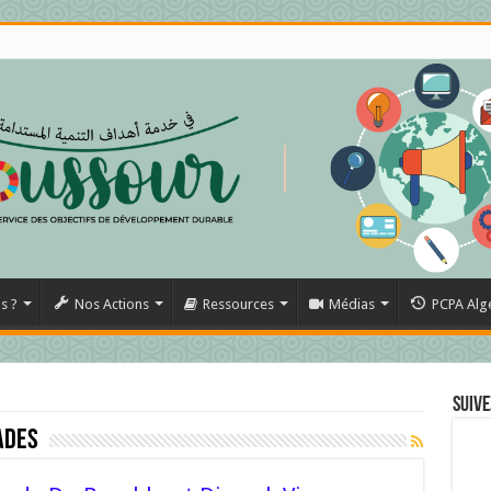
s ?
Nos Actions
Ressources
Médias
PCPA Alg
Suive
ades