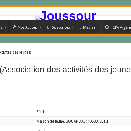
 ?
Nos Actions
Ressources
Médias
PCPA Algéri
ctivités des jeunes)
(Association des activités des jeune
Sétif
Maison de jeune. BOUANDAS; 19500, SETIF
Email: