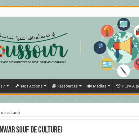
s ?
Nos Actions
Ressources
Médias
PCPA Alg
 de culture)
anwar souf de culture)