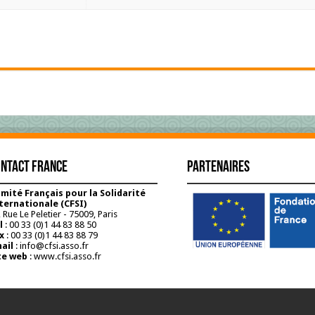
ntact France
Partenaires
mité Français pour la Solidarité
ternationale (CFSI)
 Rue Le Peletier - 75009, Paris
l
: 00 33 (0)1 44 83 88 50
x
: 00 33 (0)1 44 83 88 79
ail
: info@cfsi.asso.fr
te web
: www.cfsi.asso.fr