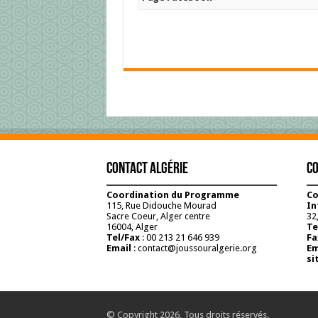
Contact Algérie
Co
Coordination du Programme
Co
115, Rue Didouche Mourad
In
Sacre Coeur, Alger centre
32,
16004, Alger
Te
Tel/Fax
: 00 213 21 646 939
Fa
Email
: contact@joussouralgerie.org
Em
si
© Copyright 2026, Tous droits réservés.