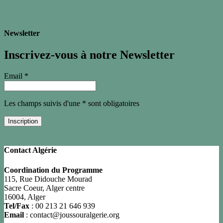
Newsletter
Inscrivez-vous à notre Newsletter
Email *
Les champs suivis d'une * sont obligatoires
Contact Algérie
Coordination du Programme
115, Rue Didouche Mourad
Sacre Coeur, Alger centre
16004, Alger
Tel/Fax
: 00 213 21 646 939
Email
: contact@joussouralgerie.org