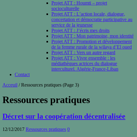
Projet ATT : Houmti – projet
socioculturelle
Projet ATT : L’action locale, dialogue,
concertation et démocratie participative au
service de la jeunesse
Projet ATT : J’écris mes droits
Projet ATT : Mon patrimoine, mon identité
Projet ATT : Promotion et développement
de la femme rurale de la wilaya d’El oued
Projet ATT : Vers un autre regard
Projet ATT : Vivre ensemble : les
médiathèques actrices du dialogue
interculturel. Algérie-France-Liban
Contact
Acceuil
/
Ressources pratiques
(Page 3)
Ressources pratiques
Décret sur la coopération décentralisée
12/12/2017
Ressources pratiques
0