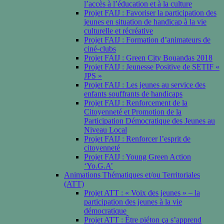
l’accès à l’éducation et à la culture
Projet FAIJ : Favoriser la participation des
jeunes en situation de handicap à la vie
culturelle et récréative
Projet FAIJ : Formation d’animateurs de
ciné-clubs
Projet FAIJ : Green City Bouandas 2018
Projet FAIJ : Jeunesse Positive de SETIF «
JPS »
Projet FAIJ : Les jeunes au service des
enfants souffrants de handicaps
Projet FAIJ : Renforcement de la
Citoyenneté et Promotion de la
Participation Démocratique des Jeunes au
Niveau Local
Projet FAIJ : Renforcer l’esprit de
citoyenneté
Projet FAIJ : Young Green Action
‘Yo.G.A’
Animations Thématiques et/ou Territoriales
(ATT)
Projet ATT : « Voix des jeunes » – la
participation des jeunes à la vie
démocratique
Projet ATT : Être piéton ça s’apprend