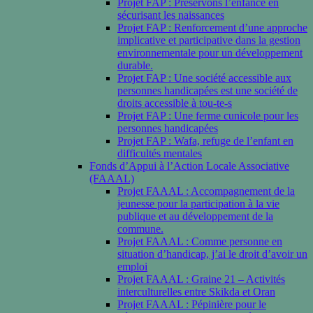
Projet FAP : Préservons l’enfance en
sécurisant les naissances
Projet FAP : Renforcement d’une approche
implicative et participative dans la gestion
environnementale pour un développement
durable.
Projet FAP : Une société accessible aux
personnes handicapées est une société de
droits accessible à tou-te-s
Projet FAP : Une ferme cunicole pour les
personnes handicapées
Projet FAP : Wafa, refuge de l’enfant en
difficultés mentales
Fonds d’Appui à l’Action Locale Associative
(FAAAL)
Projet FAAAL : Accompagnement de la
jeunesse pour la participation à la vie
publique et au développement de la
commune.
Projet FAAAL : Comme personne en
situation d’handicap, j’ai le droit d’avoir un
emploi
Projet FAAAL : Graine 21 – Activités
interculturelles entre Skikda et Oran
Projet FAAAL : Pépinière pour le