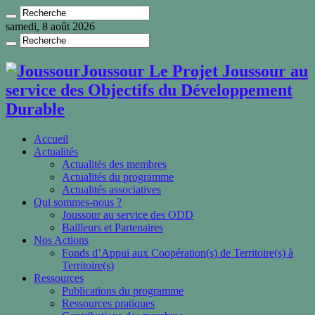
samedi, 8 août 2026
Joussour Le Projet Joussour au
service des Objectifs du Développement
Durable
Accueil
Actualités
Actualités des membres
Actualités du programme
Actualités associatives
Qui sommes-nous ?
Joussour au service des ODD
Bailleurs et Partenaires
Nos Actions
Fonds d’Appui aux Coopération(s) de Territoire(s) à
Territoire(s)
Ressources
Publications du programme
Ressources pratiques