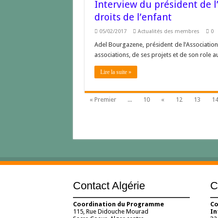
Interview du président de l
droits de l’enfant
05/02/2017
Actualités des membres
0
Adel Bourgazene, président de l’Association
associations, de ses projets et de son role
Lire la suite »
« Premier
...
10
«
12
13
1
Contact Algérie
C
Coordination du Programme
Co
115, Rue Didouche Mourad
In