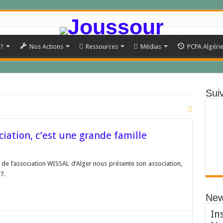
 ?
Nos Actions
Ressources
Médias
PCPA Algéri
Sui
ciation, c’est une grande famille
de l’association WISSAL d’Alger nous présente son association,
7.
New
In